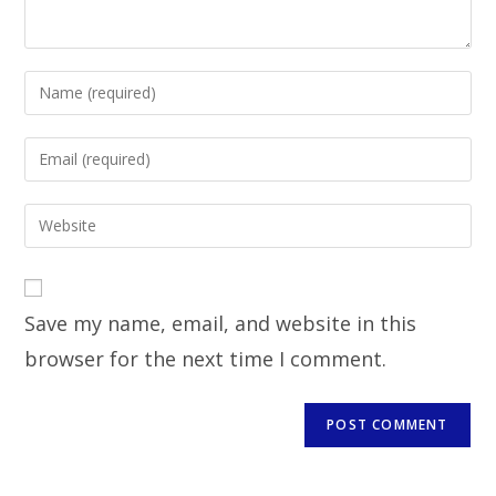
Enter
your
name
Enter
or
your
username
email
Enter
to
address
your
comment
to
website
comment
URL
Save my name, email, and website in this
(optional)
browser for the next time I comment.