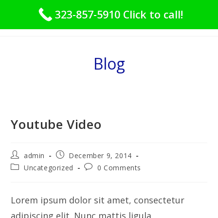
Skip
323-857-5910 Click to call!
to
Menu
content
Blog
Youtube Video
Post
Post
admin
December 9, 2014
author:
published:
Post
Post
Uncategorized
0 Comments
category:
comments:
Lorem ipsum dolor sit amet, consectetur
adipiscing elit. Nunc mattis ligula